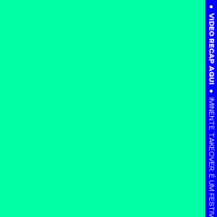
VIDEO RECAP AQUI
IMINENTE TAKEOVER. É UM FESTIVAL. TAL E QUAL. NADA A VER.