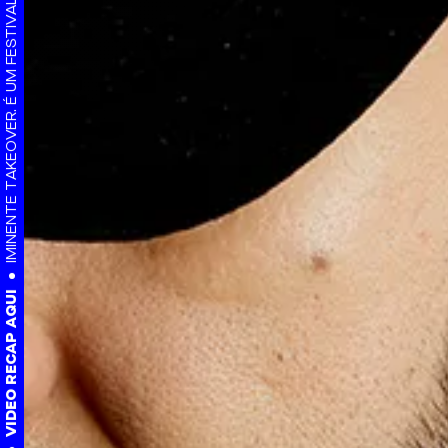
IMINENTE TAKEOVER. É UM FESTIVAL. TAL E QUAL. NADA A VER.
VIDEO RECAP AQUI