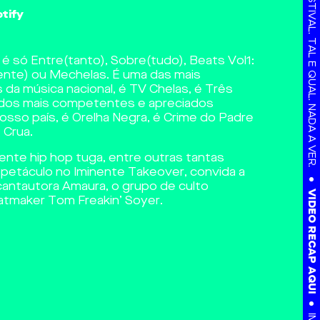
tify
é só Entre(tanto), Sobre(tudo), Beats Vol1:
ente) ou Mechelas. É uma das mais
 da música nacional, é TV Chelas, é Três
dos mais competentes e apreciados
sso país, é Orelha Negra, é Crime do Padre
 Crua.
nte hip hop tuga, entre outras tantas
VIDEO RECAP AQUI
spetáculo no Iminente Takeover, convida a
cantautora Amaura, o grupo de culto
tmaker Tom Freakin’ Soyer.