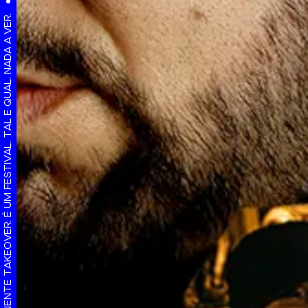
IMINENTE TAKEOVER. É UM FESTIVAL. TAL E QUAL. NADA A VER.