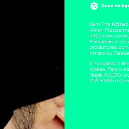
Ouve no Spo
Sam The Kid não 
Amor, Pratica(m
influentes vozes
Pancadas, é um 
produtores do no
Amaro ou Classe
É fundamentalme
coisas. Para o e
dupla VLUDO, a 
ORTEUM e o bea