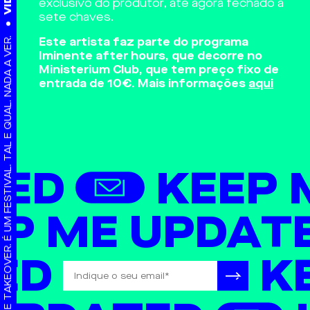
exclusivo do produtor, até agora fechado a
sete chaves.
Este artista faz parte do programa
IMINENTE TAKEOVER. É UM FESTIVAL. TAL E QUAL. NADA A VER.
Iminente after hours, que decorre no
Ministerium Club, que tem preço fixo de
entrada de 10€. Mais informações
aqui
TED
KEEP 
EP ME UPDAT
ED
K