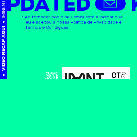
UPDATED
Ao fornecer-nos o seu email está a indicar que
leu e aceitou a nossa
Política de Privacidade
e
Termos e Condições
.
VIDEO RECAP AQUI
CURAD
ORIA E
ORGANI
ZAÇÃO
CO-OR­
GA­NI­ZA­
APOIO
ÇÃO
PATRO
CINADO
RES